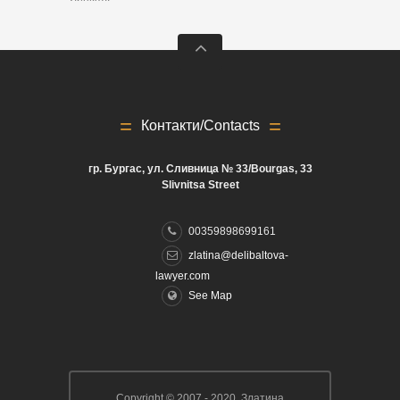
Контакти/Contacts
гр. Бургас, ул. Сливница № 33/Bourgas, 33
Slivnitsa Street
00359898699161
zlatina@delibaltova-
lawyer.com
See Map
Copyright © 2007 - 2020 Златина